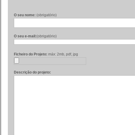
O seu nome:
(obrigatório)
O seu e-mail:
(obrigatório)
Ficheiro do Projeto:
máx: 2mb, pdf, jpg
Descrição do projeto: