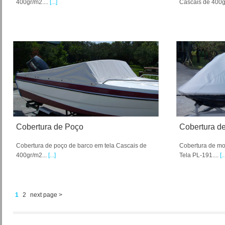
400gr/m2....
[...]
Cascais de 400g
Cobertura de Poço
Cobertura d
Cobertura de poço de barco em tela Cascais de
Cobertura de mo
400gr/m2...
[...]
Tela PL-191....
[..
1
2
next page >