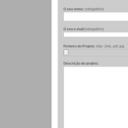
O seu nome:
(obrigatório)
O seu e-mail:
(obrigatório)
Ficheiro do Projeto:
máx: 2mb, pdf, jpg
Descrição do projeto: